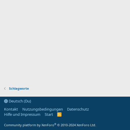
Schlagworte
Deutsch (Du)
Kontakt
Nutzungsbedingungen
Datenschutz
Hilfe und Impressum
Start
R
S
S
®
Community platform by XenForo
© 2010-2024 XenForo Ltd.