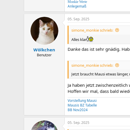
Monkie Werte
Anlegemaß
05. Sep. 2025
simone_monkie schrieb:
Alles klar
Danke das ist sehr gnädig. Habe
Wölkchen
Benutzer
simone_monkie schrieb:
Jetzt braucht Mausi etwas länge
Ja haben jetzt zwischenzeitlic
Hoffen wir mal, dass bald wie
Vorstellung Mausi
Mausis BZ Tabelle
BB Nov2024
05. Sep. 2025