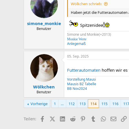
Wölkchen schrieb:
Haben jetzt die Futterautomaten 
simone_monkie
Spitzenidee
Benutzer
Simone und Monkie(+2013)
Monkie Werte
Anlegemaß
05. Sep. 2025
Futterautomaten
hoffen wir es 
Vorstellung Mausi
Mausis BZ Tabelle
Wölkchen
BB Nov2024
Benutzer
Vorherige
1
…
112
113
114
115
116
11
Facebook
X (Twitter)
LinkedIn
Reddit
Pinterest
Tumblr
WhatsApp
E-Mail
L
Teilen: