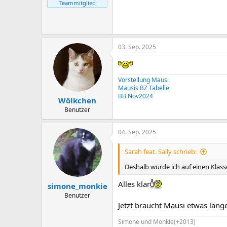
Teammitglied
03. Sep. 2025
Vorstellung Mausi
Mausis BZ Tabelle
BB Nov2024
Wölkchen
Benutzer
04. Sep. 2025
Sarah feat. Sally schrieb:
Deshalb würde ich auf einen Klas
Alles klar
simone_monkie
Benutzer
Jetzt braucht Mausi etwas län
Simone und Monkie(+2013)