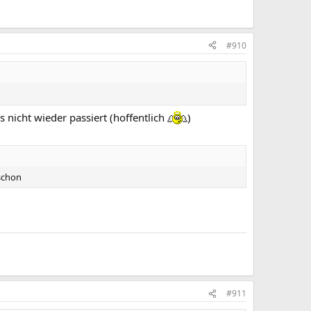
#910
 nicht wieder passiert (hoffentlich
)
schon
#911