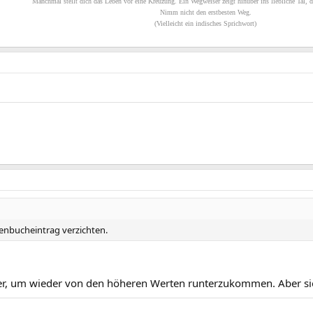
Manchmal stellt dich das Leben vor eine Kreuzung. Ein Wegweiser zeigt hinüber ins liebliche Tal, d
Nimm nicht den erstbesten Weg.
(Vielleicht ein indisches Sprichwort)
senbucheintrag verzichten.
ger, um wieder von den höheren Werten runterzukommen. Aber si