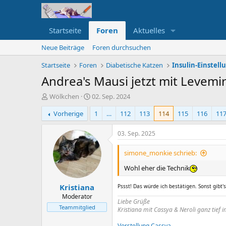
Startseite
Foren
Aktuelles
Neue Beiträge
Foren durchsuchen
Startseite
Foren
Diabetische Katzen
Insulin-Einstel
Andrea's Mausi jetzt mit Levemi
E
E
Wölkchen
02. Sep. 2024
r
r
Vorherige
1
…
112
113
114
115
116
11
s
s
t
t
e
e
03. Sep. 2025
l
l
l
l
simone_monkie schrieb:
e
t
Wohl eher die Technik
r
a
m
Kristiana
Pssst! Das würde ich bestätigen. Sonst gibt'
Moderator
Liebe Grüße
Teammitglied
Kristiana mit Cassya & Neroli ganz tief 
Vorstellung Cassya