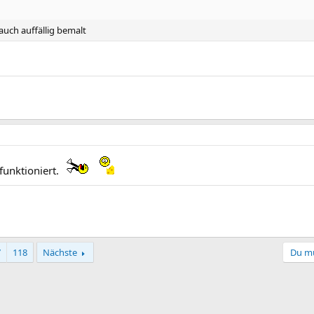
auch auffällig bemalt
funktioniert.
7
118
Nächste
Du mu
ink