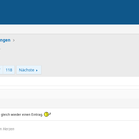
lungen
r
7
118
Nächste
s gleich wieder einen Eintrag.
im Herzen