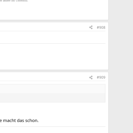
er andere ins Unterholz.
#908
#909
e macht das schon.