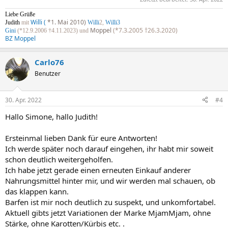
Liebe Grüße
Willi (
*1. Mai 2010)
Judith
mit
Willi
2,
Willi3
Moppel
(*7.3.2005 †26.3.2020)
Gini
(*12.9.2006 †4.11.2023) und
BZ Moppel
Carlo76
Benutzer
30. Apr. 2022
#4
Hallo Simone, hallo Judith!
Ersteinmal lieben Dank für eure Antworten!
Ich werde später noch darauf eingehen, ihr habt mir soweit
schon deutlich weitergeholfen.
Ich habe jetzt gerade einen erneuten Einkauf anderer
Nahrungsmittel hinter mir, und wir werden mal schauen, ob
das klappen kann.
Barfen ist mir noch deutlich zu suspekt, und unkomfortabel.
Aktuell gibts jetzt Variationen der Marke MjamMjam, ohne
Stärke, ohne Karotten/Kürbis etc. .