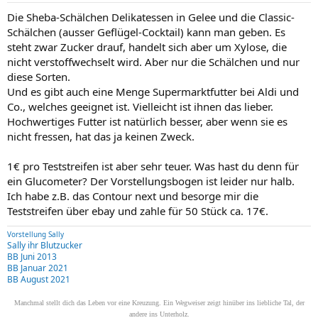
Die Sheba-Schälchen Delikatessen in Gelee und die Classic-
Schälchen (ausser Geflügel-Cocktail) kann man geben. Es
steht zwar Zucker drauf, handelt sich aber um Xylose, die
nicht verstoffwechselt wird. Aber nur die Schälchen und nur
diese Sorten.
Und es gibt auch eine Menge Supermarktfutter bei Aldi und
Co., welches geeignet ist. Vielleicht ist ihnen das lieber.
Hochwertiges Futter ist natürlich besser, aber wenn sie es
nicht fressen, hat das ja keinen Zweck.
1€ pro Teststreifen ist aber sehr teuer. Was hast du denn für
ein Glucometer? Der Vorstellungsbogen ist leider nur halb.
Ich habe z.B. das Contour next und besorge mir die
Teststreifen über ebay und zahle für 50 Stück ca. 17€.
Vorstellung Sally
Sally ihr Blutzucker
BB Juni 2013
BB Januar 2021
BB August 2021
Manchmal stellt dich das Leben vor eine Kreuzung. Ein Wegweiser zeigt hinüber ins liebliche Tal, der
andere ins Unterholz.