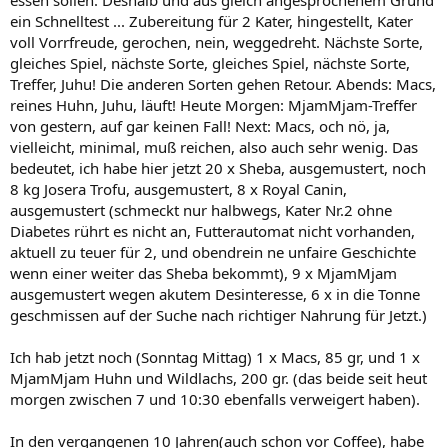
essen sollen. Deshalb und aus gleich angesprochenem Grund
ein Schnelltest ... Zubereitung für 2 Kater, hingestellt, Kater
voll Vorrfreude, gerochen, nein, weggedreht. Nächste Sorte,
gleiches Spiel, nächste Sorte, gleiches Spiel, nächste Sorte,
Treffer, Juhu! Die anderen Sorten gehen Retour. Abends: Macs,
reines Huhn, Juhu, läuft! Heute Morgen: MjamMjam-Treffer
von gestern, auf gar keinen Fall! Next: Macs, och nö, ja,
vielleicht, minimal, muß reichen, also auch sehr wenig. Das
bedeutet, ich habe hier jetzt 20 x Sheba, ausgemustert, noch
8 kg Josera Trofu, ausgemustert, 8 x Royal Canin,
ausgemustert (schmeckt nur halbwegs, Kater Nr.2 ohne
Diabetes rührt es nicht an, Futterautomat nicht vorhanden,
aktuell zu teuer für 2, und obendrein ne unfaire Geschichte
wenn einer weiter das Sheba bekommt), 9 x MjamMjam
ausgemustert wegen akutem Desinteresse, 6 x in die Tonne
geschmissen auf der Suche nach richtiger Nahrung für Jetzt.)
Ich hab jetzt noch (Sonntag Mittag) 1 x Macs, 85 gr, und 1 x
MjamMjam Huhn und Wildlachs, 200 gr. (das beide seit heut
morgen zwischen 7 und 10:30 ebenfalls verweigert haben).
In den vergangenen 10 Jahren(auch schon vor Coffee), habe