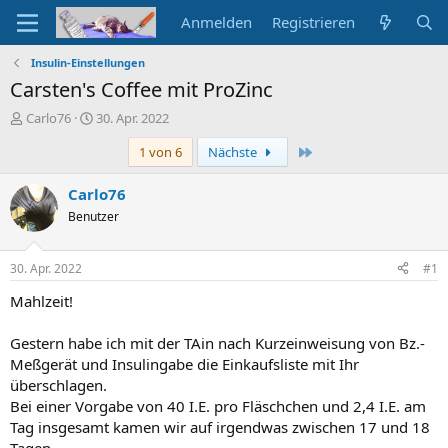
Anmelden
Registrieren
Insulin-Einstellungen
Carsten's Coffee mit ProZinc
E
E
Carlo76
30. Apr. 2022
r
r
Letzte
1 von 6
Nächste
s
s
t
t
e
e
Carlo76
l
l
Benutzer
l
l
e
t
r
a
30. Apr. 2022
#1
m
Mahlzeit!
Gestern habe ich mit der TAin nach Kurzeinweisung von Bz.-
Meßgerät und Insulingabe die Einkaufsliste mit Ihr
überschlagen.
Bei einer Vorgabe von 40 I.E. pro Fläschchen und 2,4 I.E. am
Tag insgesamt kamen wir auf irgendwas zwischen 17 und 18
Tagen.