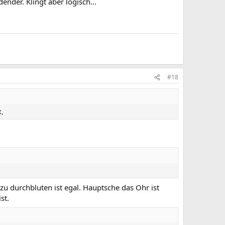
ender. Klingt aber logisch...
#18
,
zu durchbluten ist egal. Hauptsche das Ohr ist
st.