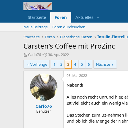
Startseite
Foren
Aktuelles
Neue Beiträge
Foren durchsuchen
Startseite
Foren
Diabetische Katzen
Insulin-Einstel
Carsten's Coffee mit ProZinc
E
E
Carlo76
30. Apr. 2022
r
r
Vorherige
1
2
3
4
5
6
Nächste
s
s
t
t
e
e
03. Mai 2022
l
l
Nabend!
l
l
e
t
r
a
Alles noch recht unrund hier, ab
m
Ist vielleicht auch ein wenig vie
Carlo76
Benutzer
Das Stechen zum Bz-nehmen lie
und ob ich die Menge der Nahrun