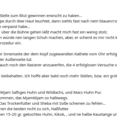
e Stelle zum Blut gewinnen erwischt zu haben...
 durch diee Haut leuchtet, dann siehts fast nach nem blauen/ro
 verpasst habe...
g über die Bühne gehen läßt macht mich fast ein wenig stolz.
nn würde nen langen Schuh machen, aber, er scheint es mir nicht
rozedur ein.
er Innenseite der dem Kopf zugewandten Kathete vom Ohr erfolgr
er Außenseite tut.
, auch noch den Rasierer anzuwerfen, die 4 erfolglosen Versuche v
 beibehalten. Ich hoffe aber bald noch mehr Stellen, bzw. ein gr
mMjam Saftiges Huhn und Wildlachs, und Macs Huhn Pur.
nommen, das MjamMjam so halbwegs.
Das Trockenfutter und Sheba mit Soße scheinen zu fehlen...
n die beiden nicht zu sich, Naßfutter.
den 15-20 gr. gekochtes Huhn, Kikok, , und ne halbe Kaustange u