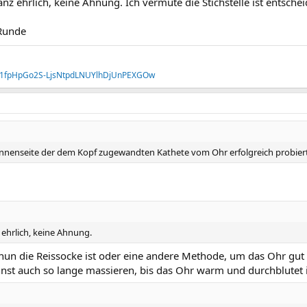
nz ehrlich, keine Ahnung. Ich vermute die Stichstelle ist entscheid
 Runde
ers/1fpHpGo2S-LjsNtpdLNUYlhDjUnPEXGOw
Innenseite der dem Kopf zugewandten Kathete vom Ohr erfolgreich probiert
.
 ehrlich, keine Ahnung.
 nun die Reissocke ist oder eine andere Methode, um das Ohr gut 
nst auch so lange massieren, bis das Ohr warm und durchblutet i