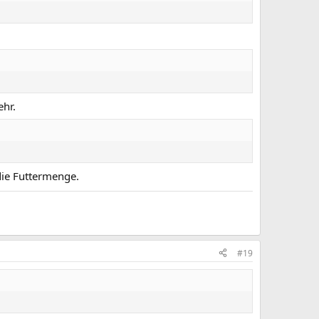
ehr.
die Futtermenge.
#19