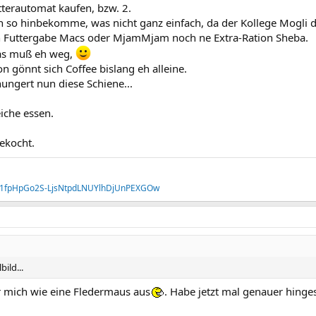
tterautomat kaufen, bzw. 2.
h so hinbekomme, was nicht ganz einfach, da der Kollege Mogli d
 Futtergabe Macs oder MjamMjam noch ne Extra-Ration Sheba.
das muß eh weg,
on gönnt sich Coffee bislang eh alleine.
ungert nun diese Schiene...
eiche essen.
ekocht.
ers/1fpHpGo2S-LjsNtpdLNUYlhDjUnPEXGOw
ild...
ür mich wie eine Fledermaus aus
. Habe jetzt mal genauer hing