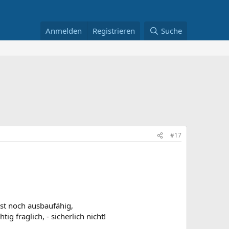
Anmelden
Registrieren
Suche
#17
st noch ausbaufähig,
g fraglich, - sicherlich nicht!