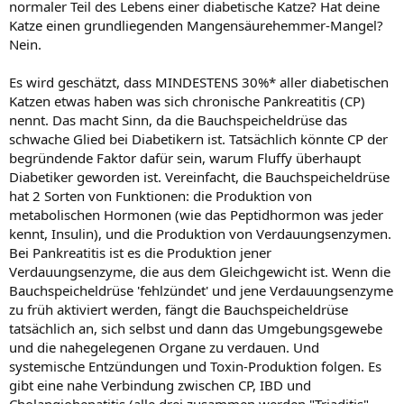
normaler Teil des Lebens einer diabetische Katze? Hat deine
Katze einen grundliegenden Mangensäurehemmer-Mangel?
Nein.
Es wird geschätzt, dass MINDESTENS 30%* aller diabetischen
Katzen etwas haben was sich chronische Pankreatitis (CP)
nennt. Das macht Sinn, da die Bauchspeicheldrüse das
schwache Glied bei Diabetikern ist. Tatsächlich könnte CP der
begründende Faktor dafür sein, warum Fluffy überhaupt
Diabetiker geworden ist. Vereinfacht, die Bauchspeicheldrüse
hat 2 Sorten von Funktionen: die Produktion von
metabolischen Hormonen (wie das Peptidhormon was jeder
kennt, Insulin), und die Produktion von Verdauungsenzymen.
Bei Pankreatitis ist es die Produktion jener
Verdauungsenzyme, die aus dem Gleichgewicht ist. Wenn die
Bauchspeicheldrüse 'fehlzündet' und jene Verdauungsenzyme
zu früh aktiviert werden, fängt die Bauchspeicheldrüse
tatsächlich an, sich selbst und dann das Umgebungsgewebe
und die nahegelegenen Organe zu verdauen. Und
systemische Entzündungen und Toxin-Produktion folgen. Es
gibt eine nahe Verbindung zwischen CP, IBD und
Cholangiohepatitis (alle drei zusammen werden "Triaditis"