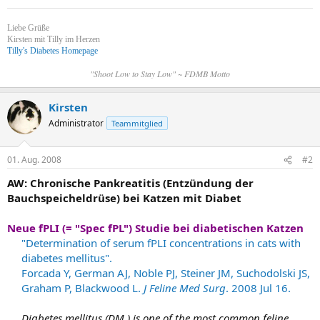
Liebe Grüße
Kirsten mit Tilly im Herzen
Tilly's Diabetes Homepage
"Shoot Low to Stay Low" ~ FDMB Motto
Kirsten
Administrator
Teammitglied
01. Aug. 2008
#2
AW: Chronische Pankreatitis (Entzündung der
Bauchspeicheldrüse) bei Katzen mit Diabet
Neue fPLI (= "Spec fPL") Studie bei diabetischen Katzen
"Determination of serum fPLI concentrations in cats with
diabetes mellitus".
Forcada Y, German AJ, Noble PJ, Steiner JM, Suchodolski JS,
Graham P, Blackwood L.
J Feline Med Surg
. 2008 Jul 16.
Diabetes mellitus (DM ) is one of the most common feline