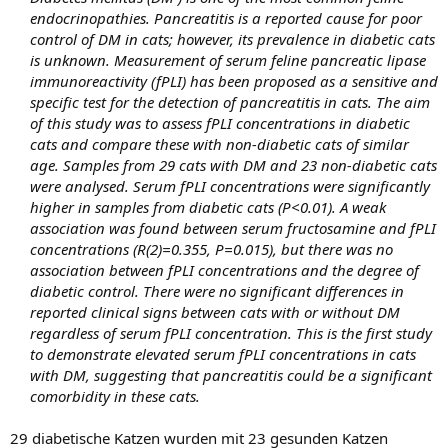
endocrinopathies. Pancreatitis is a reported cause for poor
control of DM in cats; however, its prevalence in diabetic cats
is unknown. Measurement of serum feline pancreatic lipase
immunoreactivity (fPLI) has been proposed as a sensitive and
specific test for the detection of pancreatitis in cats. The aim
of this study was to assess fPLI concentrations in diabetic
cats and compare these with non-diabetic cats of similar
age. Samples from 29 cats with DM and 23 non-diabetic cats
were analysed. Serum fPLI concentrations were significantly
higher in samples from diabetic cats (P<0.01). A weak
association was found between serum fructosamine and fPLI
concentrations (R(2)=0.355, P=0.015), but there was no
association between fPLI concentrations and the degree of
diabetic control. There were no significant differences in
reported clinical signs between cats with or without DM
regardless of serum fPLI concentration. This is the first study
to demonstrate elevated serum fPLI concentrations in cats
with DM, suggesting that pancreatitis could be a significant
comorbidity in these cats.
29 diabetische Katzen wurden mit 23 gesunden Katzen