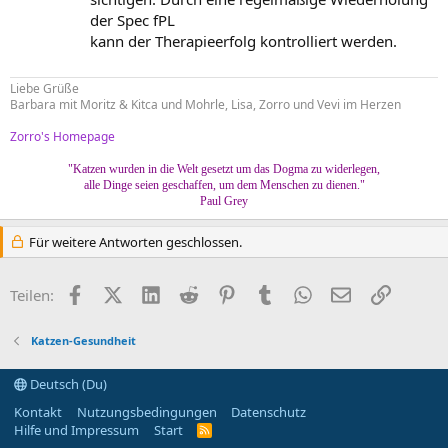
der Spec fPL
kann der Therapieerfolg kontrolliert werden.
Liebe Grüße
Barbara mit Moritz & Kitca und Mohrle, Lisa, Zorro und Vevi im Herzen
Zorro's Homepage
"Katzen wurden in die Welt gesetzt um das Dogma zu widerlegen,
alle Dinge seien geschaffen, um dem Menschen zu dienen."
Paul Grey
Für weitere Antworten geschlossen.
Facebook
X (Twitter)
LinkedIn
Reddit
Pinterest
Tumblr
WhatsApp
E-Mail
Link
Teilen:
Katzen-Gesundheit
Deutsch (Du)
Kontakt
Nutzungsbedingungen
Datenschutz
Hilfe und Impressum
Start
R
S