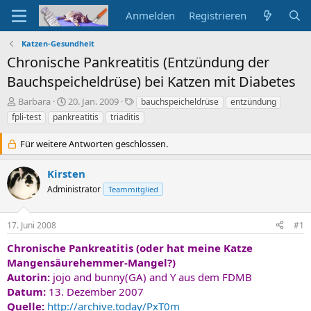
Anmelden
Registrieren
Katzen-Gesundheit
Chronische Pankreatitis (Entzündung der
Bauchspeicheldrüse) bei Katzen mit Diabetes
E
E
S
Barbara
20. Jan. 2009
bauchspeicheldrüse
entzündung
r
r
c
fpli-test
pankreatitis
triaditis
s
s
h
t
t
l
Für weitere Antworten geschlossen.
e
e
a
l
l
g
Kirsten
l
l
w
e
t
o
Administrator
Teammitglied
r
a
r
m
t
17. Juni 2008
#1
e
Chronische Pankreatitis (oder hat meine Katze
Mangensäurehemmer-Mangel?)
Autorin:
jojo and bunny(GA) and Y aus dem FDMB
Datum:
13. Dezember 2007
Quelle:
http://archive.today/PxT0m