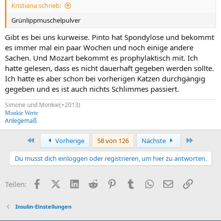
Kristiana schrieb:
Grünlippmuschelpulver
Gibt es bei uns kurweise. Pinto hat Spondylose und bekommt
es immer mal ein paar Wochen und noch einige andere
Sachen. Und Mozart bekommt es prophylaktisch mit. Ich
hatte gelesen, dass es nicht dauerhaft gegeben werden sollte.
Ich hatte es aber schon bei vorherigen Katzen durchgängig
gegeben und es ist auch nichts Schlimmes passiert.
Simone und Monkie(+2013)
Monkie Werte
Anlegemaß
Erste
Letzte
Vorherige
58 von 126
Nächste
Du musst dich einloggen oder registrieren, um hier zu antworten.
Facebook
X (Twitter)
LinkedIn
Reddit
Pinterest
Tumblr
WhatsApp
E-Mail
Link
Teilen:
Insulin-Einstellungen