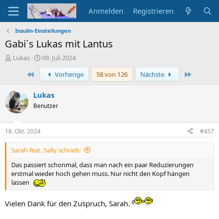
Anmelden
Registrieren
Insulin-Einstellungen
Gabi´s Lukas mit Lantus
E
E
Lukas
09. Juli 2024
r
r
Erste
Letzte
Vorherige
58 von 126
Nächste
s
s
t
t
e
e
Lukas
l
l
Benutzer
l
l
e
t
r
a
18. Okt. 2024
#457
m
Sarah feat. Sally schrieb:
Das passiert schonmal, dass man nach ein paar Reduzierungen
erstmal wieder hoch gehen muss. Nur nicht den Kopf hängen
lassen
Vielen Dank für den Zuspruch, Sarah.