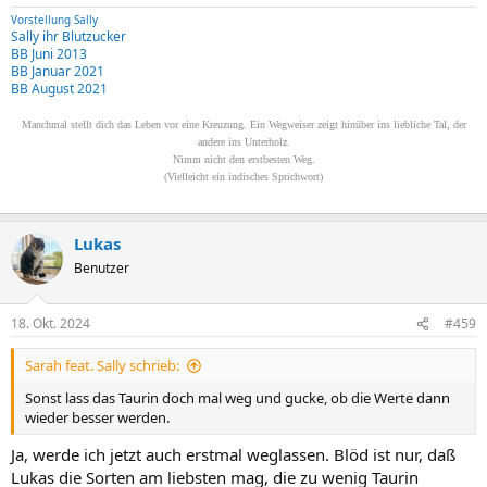
Vorstellung Sally
Sally ihr Blutzucker
BB Juni 2013
BB Januar 2021
BB August 2021
Manchmal stellt dich das Leben vor eine Kreuzung. Ein Wegweiser zeigt hinüber ins liebliche Tal, der
andere ins Unterholz.
Nimm nicht den erstbesten Weg.
(Vielleicht ein indisches Sprichwort)
Lukas
Benutzer
18. Okt. 2024
#459
Sarah feat. Sally schrieb:
Sonst lass das Taurin doch mal weg und gucke, ob die Werte dann
wieder besser werden.
Ja, werde ich jetzt auch erstmal weglassen. Blöd ist nur, daß
Lukas die Sorten am liebsten mag, die zu wenig Taurin