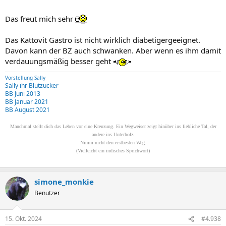
Das freut mich sehr
Das Kattovit Gastro ist nicht wirklich diabetigergeeignet.
Davon kann der BZ auch schwanken. Aber wenn es ihm damit
verdauungsmäßig besser geht
Vorstellung Sally
Sally ihr Blutzucker
BB Juni 2013
BB Januar 2021
BB August 2021
Manchmal stellt dich das Leben vor eine Kreuzung. Ein Wegweiser zeigt hinüber ins liebliche Tal, der
andere ins Unterholz.
Nimm nicht den erstbesten Weg.
(Vielleicht ein indisches Sprichwort)
simone_monkie
Benutzer
15. Okt. 2024
#4.938