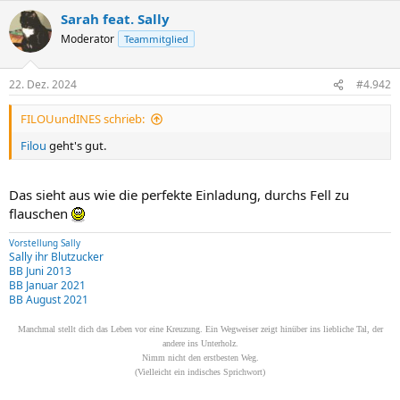
Sarah feat. Sally
Moderator
Teammitglied
22. Dez. 2024
#4.942
FILOUundINES schrieb:
Filou
geht's gut.
Das sieht aus wie die perfekte Einladung, durchs Fell zu
flauschen
Vorstellung Sally
Sally ihr Blutzucker
BB Juni 2013
BB Januar 2021
BB August 2021
Manchmal stellt dich das Leben vor eine Kreuzung. Ein Wegweiser zeigt hinüber ins liebliche Tal, der
andere ins Unterholz.
Nimm nicht den erstbesten Weg.
(Vielleicht ein indisches Sprichwort)