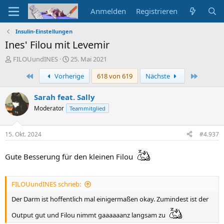
Anmelden
Registrieren
Insulin-Einstellungen
Ines' Filou mit Levemir
E
E
FILOUundINES
25. Mai 2021
r
r
Erste
Letzte
Vorherige
618 von 619
Nächste
s
s
t
t
e
e
Sarah feat. Sally
l
l
Moderator
Teammitglied
l
l
e
t
r
a
15. Okt. 2024
#4.937
m
Gute Besserung für den kleinen Filou
FILOUundINES schrieb:
Der Darm ist hoffentlich mal einigermaßen okay. Zumindest ist der
Output gut und Filou nimmt gaaaaaanz langsam zu