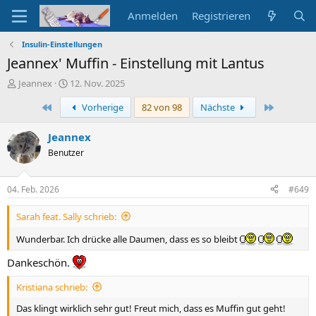
Anmelden
Registrieren
Insulin-Einstellungen
Jeannex' Muffin - Einstellung mit Lantus
E
E
Jeannex
12. Nov. 2025
r
r
Erste
Letzte
Vorherige
82 von 98
Nächste
s
s
t
t
e
e
Jeannex
l
l
Benutzer
l
l
e
t
r
a
04. Feb. 2026
#649
m
Sarah feat. Sally schrieb:
Wunderbar. Ich drücke alle Daumen, dass es so bleibt
Dankeschön.
Kristiana schrieb:
Das klingt wirklich sehr gut! Freut mich, dass es Muffin gut geht!