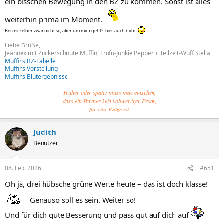
ein bisschen Bewegung in den BZ zu kommen. Sonst ist alles
weiterhin prima im Moment.
Bei mir selber zwar nicht so, aber um mich geht's hier auch nicht.
Liebe Grüße,
Jeannex mit Zuckerschnute Muffin, Trofu-Junkie Pepper + Teilzeit-Wuff Stella
Muffins BZ-Tabelle
Muffins Vorstellung
Muffins Blutergebnisse
Früher oder später muss man einsehen,
dass ein Partner kein vollwertiger Ersatz
für eine Katze ist.
Judith
Benutzer
08. Feb. 2026
#651
Oh ja, drei hübsche grüne Werte heute – das ist doch klasse!
Genauso soll es sein. Weiter so!
Und für dich gute Besserung und pass gut auf dich auf