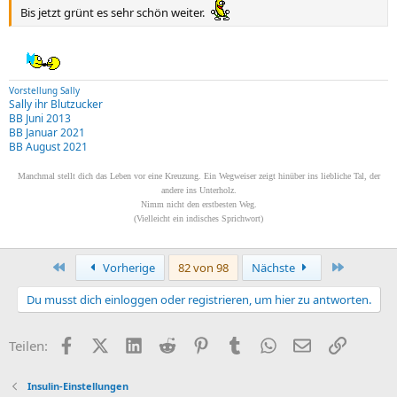
Bis jetzt grünt es sehr schön weiter.
Vorstellung Sally
Sally ihr Blutzucker
BB Juni 2013
BB Januar 2021
BB August 2021
Manchmal stellt dich das Leben vor eine Kreuzung. Ein Wegweiser zeigt hinüber ins liebliche Tal, der
andere ins Unterholz.
Nimm nicht den erstbesten Weg.
(Vielleicht ein indisches Sprichwort)
Erste
Letzte
Vorherige
82 von 98
Nächste
Du musst dich einloggen oder registrieren, um hier zu antworten.
Facebook
X (Twitter)
LinkedIn
Reddit
Pinterest
Tumblr
WhatsApp
E-Mail
Link
Teilen:
Insulin-Einstellungen