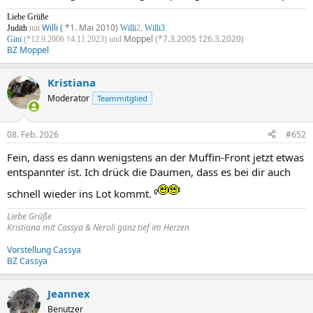
Liebe Grüße
Willi (
*1. Mai 2010)
Judith
mit
Willi
2,
Willi3
Moppel
(*7.3.2005 †26.3.2020)
Gini
(*12.9.2006 †4.11.2023) und
BZ Moppel
Kristiana
Moderator
Teammitglied
08. Feb. 2026
#652
Fein, dass es dann wenigstens an der Muffin-Front jetzt etwas
entspannter ist. Ich drück die Daumen, dass es bei dir auch
schnell wieder ins Lot kommt.
Liebe Grüße
Kristiana mit Cassya & Neroli ganz tief im Herzen
Vorstellung Cassya
BZ Cassya
Jeannex
Benutzer