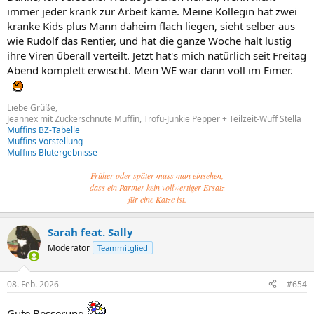
immer jeder krank zur Arbeit käme. Meine Kollegin hat zwei
kranke Kids plus Mann daheim flach liegen, sieht selber aus
wie Rudolf das Rentier, und hat die ganze Woche halt lustig
ihre Viren überall verteilt. Jetzt hat's mich natürlich seit Freitag
Abend komplett erwischt. Mein WE war dann voll im Eimer.
Liebe Grüße,
Jeannex mit Zuckerschnute Muffin, Trofu-Junkie Pepper + Teilzeit-Wuff Stella
Muffins BZ-Tabelle
Muffins Vorstellung
Muffins Blutergebnisse
Früher oder später muss man einsehen,
dass ein Partner kein vollwertiger Ersatz
für eine Katze ist.
Sarah feat. Sally
Moderator
Teammitglied
08. Feb. 2026
#654
Gute Besserung