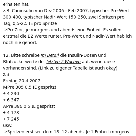
erhalten hat.
z.B. Caninsulin von Dez 2006 - Feb 2007, typischer Pre-Wert
300-400, typischer Nadir-Wert 150-250, zwei Spritzen pro
Tag, 0,5-2,5 IE pro Spritze
->ProZinc, je morgens und abends eine Einheit. Es sollen
erstmal die BZ Werte runter. Pre-Wert und Nadir-Wert hab ich
noch nie gehört.
12. Bitte schreibe
im Detail
die Insulin-Dosen und
Blutzuckerwerte der
letzten 2 Wochen
auf, wenn diese
vorhanden sind. (Link zu eigener Tabelle ist auch okay)
z.B.
Freitag 20.4.2007
MPre 305 0,5 IE gespritzt
+ 4 230
+ 6 347
APre 386 0,5 IE gespritzt
+ 4 178
+ 7 245
usw.
->Spritzen erst seit dem 18. 12 abends. Je 1 Einheit morgens