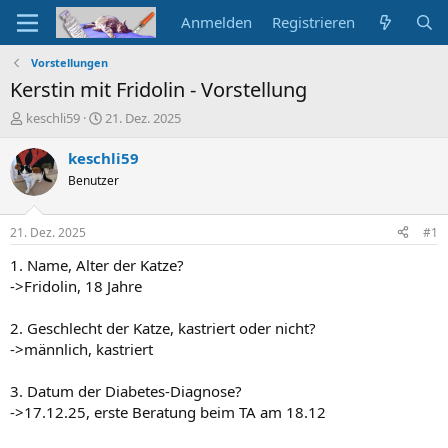
Anmelden
Registrieren
Vorstellungen
Kerstin mit Fridolin - Vorstellung
E
E
keschli59
21. Dez. 2025
r
r
s
s
keschli59
t
t
Benutzer
e
e
l
l
l
l
21. Dez. 2025
#1
e
t
r
a
1. Name, Alter der Katze?
m
->Fridolin, 18 Jahre
2. Geschlecht der Katze, kastriert oder nicht?
->männlich, kastriert
3. Datum der Diabetes-Diagnose?
->17.12.25, erste Beratung beim TA am 18.12