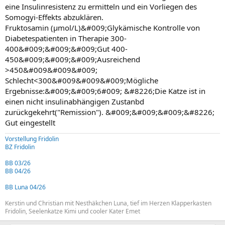
eine Insulinresistenz zu ermitteln und ein Vorliegen des
Somogyi-Effekts abzuklären.
Fruktosamin (µmol/L)&#009;Glykämische Kontrolle von
Diabetespatienten in Therapie 300-
400&#009;&#009;&#009;Gut 400-
450&#009;&#009;&#009;Ausreichend
>450&#009&#009&#009;
Schlecht<300&#009&#009&#009;Mögliche
Ergebnisse:&#009;&#009;6#009; &#8226;Die Katze ist in
einen nicht insulinabhängigen Zustanbd
zurückgekehrt("Remission"). &#009;&#009;&#009;&#8226;
Gut eingestellt
Vorstellung Fridolin
BZ Fridolin
BB 03/26
BB 04/26
BB Luna 04/26
Kerstin und Christian mit Nesthäkchen Luna, tief im Herzen Klapperkasten
Fridolin, Seelenkatze Kimi und cooler Kater Emet