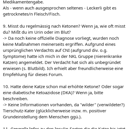
Medikamentengabe.
Als - wenn auch ausgesprochen seltenes - Leckerli gibt es
getrocknetes/n Fleisch/Fisch.
9. Misst du regelmässig nach Ketonen? Wenn ja, wie oft misst
du? Mißt du im Urin oder im Blut?
-> Da noch keine offizielle Diagnose vorliegt, wurden noch
keine Maßnahmen meinerseits ergriffen. Aufgrund eines
ursprünglichen Verdachts auf CNI (aufgrund div. o.g.
Symptome) hatte ich mich in der NKL Gruppe (nierenkranke
Katzen) angemeldet. Der Verdacht hat sich als unbegründet
erwiesen (s. Blutbild). Ich erhielt aber freundlicherweise eine
Empfehlung für dieses Forum.
10. Hatte deine Katze schon mal erhöhte Ketone? Oder sogar
eine diabetische Ketoazidose (DKA)? Wenn ja, bitte
beschreiben.
-> Keine Informationen vorhanden, da "wilder" (verwildeter?)
Tierschutz-Kater (glücklicherweise inzw. m. positiver
Grundeinstellung dem Menschen ggü.).
11.
Generelle
Infos zu den Insulin-Sorten die die Katze bis jetzt