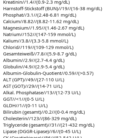
Kreatinin//1.4//(0.9-2.3 mg/dL)
Harnstoff-Stickstoff (BUN)//19//(16-38 mg/dL)
Phosphat//3.1//(2.48-6.81 mg/dL)
Calcium//8.82//(8.82-11.62 mg/dL)
Magnesium//1.95//(1.46-2.67 mg/dL)
Natrium//152//(147-159 mmol/L)
Kalium//3.8//(3.3-5.8 mmol/L)
Chlorid//119//(109-129 mmol/L)
Gesamteiweiß//7.8//(5.9-8.7 g/dL)
Albumin//2.9//(2.7-4.4 g/dL)
Globulin//4.9//(2.9-5.4 g/dL)
Albumin-Globulin-Quotient//0.59//(>0.57)
ALT (GPT)//49//(27-110 U/L)
AST (GOT)//29//(14-71 U/L)
Alkal. Phosphatase//13//(12-73 U/L)
GGT//<1//(0-5 U/L)
GLDH//1//(0-11 U/L)
Bilirubin (gesamt)//0.2//(0-0.4 mg/dL)
Cholesterin//123//(86-329 mg/dL)
Triglyceride (gesamt)//31//(21-432 mg/dL)
Lipase (DGGR-Lipase)//6//(0-45 U/L)
CK (Creatinkinase)//86//(52-542 U/L)