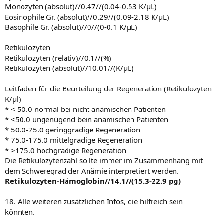
Monozyten (absolut)//0.47//(0.04-0.53 K/µL)
Eosinophile Gr. (absolut)//0.29//(0.09-2.18 K/µL)
Basophile Gr. (absolut)//0//(0-0.1 K/µL)
Retikulozyten
Retikulozyten (relativ)//0.1//(%)
Retikulozyten (absolut)//10.01//(K/µL)
Leitfaden für die Beurteilung der Regeneration (Retikulozyten
K/µl):
* < 50.0 normal bei nicht anämischen Patienten
* <50.0 ungenügend bein anämischen Patienten
* 50.0-75.0 geringgradige Regeneration
* 75.0-175.0 mittelgradige Regeneration
* >175.0 hochgradige Regeneration
Die Retikulozytenzahl sollte immer im Zusammenhang mit
dem Schweregrad der Anämie interpretiert werden.
Retikulozyten-Hämoglobin//14.1//(15.3-22.9 pg)
18. Alle weiteren zusätzlichen Infos, die hilfreich sein
könnten.