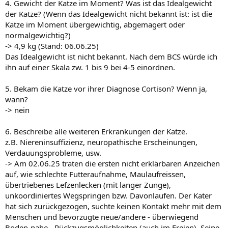
4. Gewicht der Katze im Moment? Was ist das Idealgewicht
der Katze? (Wenn das Idealgewicht nicht bekannt ist: ist die
Katze im Moment übergewichtig, abgemagert oder
normalgewichtig?)
-> 4,9 kg (Stand: 06.06.25)
Das Idealgewicht ist nicht bekannt. Nach dem BCS würde ich
ihn auf einer Skala zw. 1 bis 9 bei 4-5 einordnen.
5. Bekam die Katze vor ihrer Diagnose Cortison? Wenn ja,
wann?
-> nein
6. Beschreibe alle weiteren Erkrankungen der Katze.
z.B. Niereninsuffizienz, neuropathische Erscheinungen,
Verdauungsprobleme, usw.
-> Am 02.06.25 traten die ersten nicht erklärbaren Anzeichen
auf, wie schlechte Futteraufnahme, Maulaufreissen,
übertriebenes Lefzenlecken (mit langer Zunge),
unkoordiniertes Wegspringen bzw. Davonlaufen. Der Kater
hat sich zurückgezogen, suchte keinen Kontakt mehr mit dem
Menschen und bevorzugte neue/andere - überwiegend
Boden-nahe - Rückzugsmöglichkeiten (auch im Freien). Seine