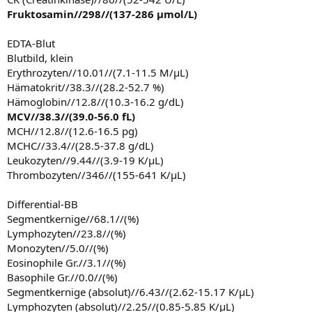
Fruktosamin//298//(137-286 µmol/L)
EDTA-Blut
Blutbild, klein
Erythrozyten//10.01//(7.1-11.5 M/µL)
Hämatokrit//38.3//(28.2-52.7 %)
Hämoglobin//12.8//(10.3-16.2 g/dL)
MCV//38.3//(39.0-56.0 fL)
MCH//12.8//(12.6-16.5 pg)
MCHC//33.4//(28.5-37.8 g/dL)
Leukozyten//9.44//(3.9-19 K/µL)
Thrombozyten//346//(155-641 K/µL)
Differential-BB
Segmentkernige//68.1//(%)
Lymphozyten//23.8//(%)
Monozyten//5.0//(%)
Eosinophile Gr.//3.1//(%)
Basophile Gr.//0.0//(%)
Segmentkernige (absolut)//6.43//(2.62-15.17 K/µL)
Lymphozyten (absolut)//2.25//(0.85-5.85 K/µL)