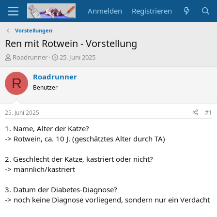
Anmelden
Registrieren
Vorstellungen
Ren mit Rotwein - Vorstellung
E
E
Roadrunner
25. Juni 2025
r
r
s
s
Roadrunner
R
t
t
Benutzer
e
e
l
l
l
l
25. Juni 2025
#1
e
t
r
a
1. Name, Alter der Katze?
m
-> Rotwein, ca. 10 J. (geschätztes Alter durch TA)
2. Geschlecht der Katze, kastriert oder nicht?
-> männlich/kastriert
3. Datum der Diabetes-Diagnose?
-> noch keine Diagnose vorliegend, sondern nur ein Verdacht