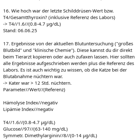
16. Wie hoch war der letzte Schilddrüsen-Wert bzw.
T4/Gesamtthyroxin? (inklusive Referenz des Labors)
-> T4//1.6//(0.8-4.7 µg/dL)
Stand: 06.06.25
17. Ergebnisse von der aktuellen Blutuntersuchung ("großes
Blutbild" und "klinische Chemie"). Diese kannst du dir direkt
beim Tierarzt kopieren oder auch zufaxen lassen. Hier sollten
alle Ergebnisse aufgeschrieben werden plus die Referenz des
Labors. Es ist auch wichtig zu wissen, ob die Katze bei der
Blutabnahme nüchtern war.
-> Kater war > 12 Std. nüchtern.
Parameter//Wert//(Referenz)
Hämolyse Index//negativ
Lipämie Index//negativ
T4//1.6//(0.8-4.7 µg/dL)
Glucose//97//(63-140 mg/dL)
Symmetr. Dimethylarginin//8//(0-14 µg/dL)