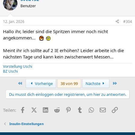
Benutzer
12. Jan. 2026
#304
Hallo ihr, leider sind die Spritzen immer noch nicht
angekommen…
Meint ihr ich sollte auf 2 IE erhöhen? Leider arbeite ich die
nächsten Tage und kann kein zwischenwert Messen…
Vorstellung Uschi
BZ Uschi
Erste
Letzte
Vorherige
38 von 99
Nächste
Du musst dich einloggen oder registrieren, um hier zu antworten.
Facebook
X (Twitter)
LinkedIn
Reddit
Pinterest
Tumblr
WhatsApp
E-Mail
Link
Teilen:
Insulin-Einstellungen