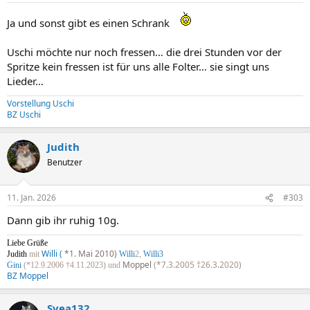
Ja und sonst gibt es einen Schrank
Uschi möchte nur noch fressen… die drei Stunden vor der
Spritze kein fressen ist für uns alle Folter… sie singt uns
Lieder…
Vorstellung Uschi
BZ Uschi
Judith
Benutzer
11. Jan. 2026
#303
Dann gib ihr ruhig 10g.
Liebe Grüße
Willi (
*1. Mai 2010)
Judith
mit
Willi
2,
Willi3
Moppel
(*7.3.2005 †26.3.2020)
Gini
(*12.9.2006 †4.11.2023) und
BZ Moppel
Svea132