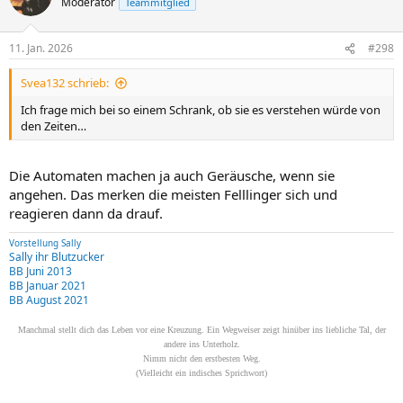
Moderator
Teammitglied
11. Jan. 2026
#298
Svea132 schrieb:
Ich frage mich bei so einem Schrank, ob sie es verstehen würde von
den Zeiten…
Die Automaten machen ja auch Geräusche, wenn sie
angehen. Das merken die meisten Felllinger sich und
reagieren dann da drauf.
Vorstellung Sally
Sally ihr Blutzucker
BB Juni 2013
BB Januar 2021
BB August 2021
Manchmal stellt dich das Leben vor eine Kreuzung. Ein Wegweiser zeigt hinüber ins liebliche Tal, der
andere ins Unterholz.
Nimm nicht den erstbesten Weg.
(Vielleicht ein indisches Sprichwort)