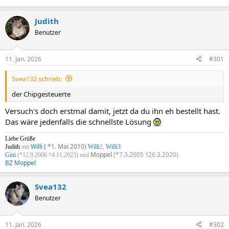
Judith
Benutzer
11. Jan. 2026
#301
Svea132 schrieb:
der Chipgesteuerte
Versuch's doch erstmal damit, jetzt da du ihn eh bestellt hast.
Das wäre jedenfalls die schnellste Lösung
Liebe Grüße
Willi (
*1. Mai 2010)
Judith
mit
Willi
2,
Willi3
Moppel
(*7.3.2005 †26.3.2020)
Gini
(*12.9.2006 †4.11.2023) und
BZ Moppel
Svea132
Benutzer
11. Jan. 2026
#302