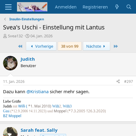
Anmelden
Registrieren
Insulin-Einstellungen
Svea's Uschi - Einstellung mit Lantus
E
E
Svea132
04. Jan. 2026
r
r
Erste
Letzte
Vorherige
38 von 99
Nächste
s
s
t
t
e
e
Judith
l
l
Benutzer
l
l
e
t
r
a
11. Jan. 2026
#297
m
Dazu kann
@Kristiana
sicher mehr sagen.
Liebe Grüße
Willi (
*1. Mai 2010)
Judith
mit
Willi
2,
Willi3
Moppel
(*7.3.2005 †26.3.2020)
Gini
(*12.9.2006 †4.11.2023) und
BZ Moppel
Sarah feat. Sally