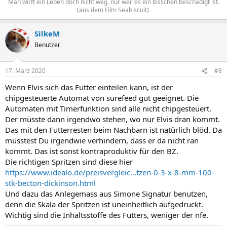
Man wirft ein Leben doch nicht weg, nur weil es ein bisschen beschädigt ist.
(aus dem Film Seabiscuit)
SilkeM
Benutzer
17. März 2020
#8
Wenn Elvis sich das Futter einteilen kann, ist der
chipgesteuerte Automat von surefeed gut geeignet. Die
Automaten mit Timerfunktion sind alle nicht chipgesteuert.
Der müsste dann irgendwo stehen, wo nur Elvis dran kommt.
Das mit den Futterresten beim Nachbarn ist natürlich blöd. Da
müsstest Du irgendwie verhindern, dass er da nicht ran
kommt. Das ist sonst kontraproduktiv für den BZ.
Die richtigen Spritzen sind diese hier
https://www.idealo.de/preisvergleic...tzen-0-3-x-8-mm-100-
stk-becton-dickinson.html
Und dazu das Anlegemass aus Simone Signatur benutzen,
denn die Skala der Spritzen ist uneinheitlich aufgedruckt.
Wichtig sind die Inhaltsstoffe des Futters, weniger der nfe.