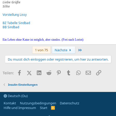
Liebe Grüße
Silke
Vorstellung Lissy
BZ Tabelle Sindbad
BB Sindbad
Ein Leben ohne Katze ist möglich, aber sinnlos. (Frei nach Loriot)
Letzte
1 von 75
Nächste
Du musst dich einloggen oder registrieren, um hier zu antworten.
Facebook
X (Twitter)
LinkedIn
Reddit
Pinterest
Tumblr
WhatsApp
E-Mail
Link
Teilen:
Insulin-Einstellungen
Deutsch (Du)
Kontakt
Nutzungsbedingungen
Datenschutz
Hilfe und Impressum
Start
R
S
S