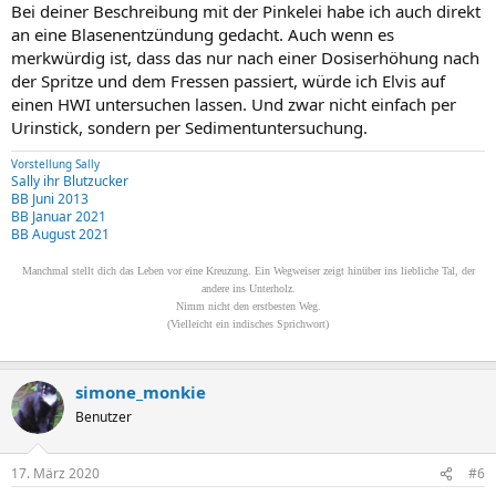
Bei deiner Beschreibung mit der Pinkelei habe ich auch direkt
an eine Blasenentzündung gedacht. Auch wenn es
merkwürdig ist, dass das nur nach einer Dosiserhöhung nach
der Spritze und dem Fressen passiert, würde ich Elvis auf
einen HWI untersuchen lassen. Und zwar nicht einfach per
Urinstick, sondern per Sedimentuntersuchung.
Vorstellung Sally
Sally ihr Blutzucker
BB Juni 2013
BB Januar 2021
BB August 2021
Manchmal stellt dich das Leben vor eine Kreuzung. Ein Wegweiser zeigt hinüber ins liebliche Tal, der
andere ins Unterholz.
Nimm nicht den erstbesten Weg.
(Vielleicht ein indisches Sprichwort)
simone_monkie
Benutzer
17. März 2020
#6