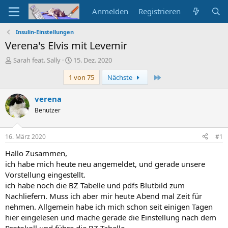
Anmelden
Registrieren
Insulin-Einstellungen
Verena's Elvis mit Levemir
E
E
Sarah feat. Sally
15. Dez. 2020
r
r
Letzte
1 von 75
Nächste
s
s
t
t
e
e
verena
l
l
Benutzer
l
l
e
t
r
a
16. März 2020
#1
m
Hallo Zusammen,
ich habe mich heute neu angemeldet, und gerade unsere
Vorstellung eingestellt.
ich habe noch die BZ Tabelle und pdfs Blutbild zum
Nachliefern. Muss ich aber mir heute Abend mal Zeit für
nehmen. Allgemein habe ich mich schon seit einigen Tagen
hier eingelesen und mache gerade die Einstellung nach dem
Protokoll und führe die BZ-Tabelle.