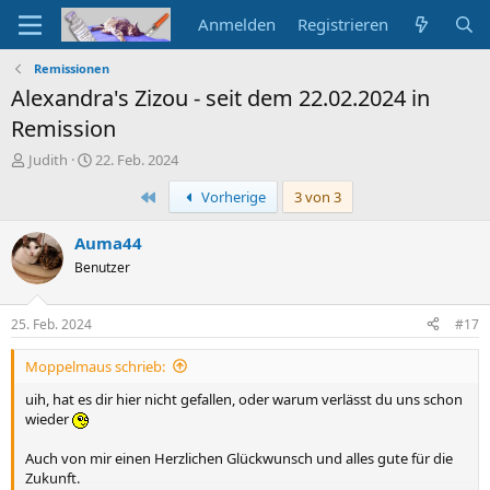
Anmelden
Registrieren
Remissionen
Alexandra's Zizou - seit dem 22.02.2024 in
Remission
E
E
Judith
22. Feb. 2024
r
r
Erste
Vorherige
3 von 3
s
s
t
t
e
e
Auma44
l
l
Benutzer
l
l
e
t
r
a
25. Feb. 2024
#17
m
Moppelmaus schrieb:
uih, hat es dir hier nicht gefallen, oder warum verlässt du uns schon
wieder
Auch von mir einen Herzlichen Glückwunsch und alles gute für die
Zukunft.