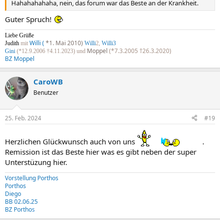
Hahahahahaha, nein, das forum war das Beste an der Krankheit.
Guter Spruch!
Liebe Grüße
Willi (
*1. Mai 2010)
Judith
mit
Willi
2,
Willi3
Moppel
(*7.3.2005 †26.3.2020)
Gini
(*12.9.2006 †4.11.2023) und
BZ Moppel
CaroWB
Benutzer
25. Feb. 2024
#19
Herzlichen Glückwunsch auch von uns
.
Remission ist das Beste hier was es gibt neben der super
Unterstüzung hier.
Vorstellung Porthos
Porthos
Diego
BB 02.06.25
BZ Portho
s