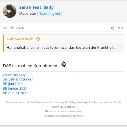
Sarah feat. Sally
Moderator
Teammitglied
25. Feb. 2024
#20
Auma44 schrieb:
Hahahahahaha, nein, das forum war das Beste an der Krankheit.
DAS ist mal ein Kompliment
Vorstellung Sally
Sally ihr Blutzucker
BB Juni 2013
BB Januar 2021
BB August 2021
Manchmal stellt dich das Leben vor eine Kreuzung. Ein Wegweiser zeigt hinüber ins liebliche Tal, der
andere ins Unterholz.
Nimm nicht den erstbesten Weg.
(Vielleicht ein indisches Sprichwort)