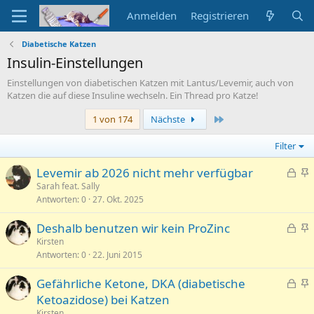
Anmelden
Registrieren
Diabetische Katzen
Insulin-Einstellungen
Einstellungen von diabetischen Katzen mit Lantus/Levemir, auch von
Katzen die auf diese Insuline wechseln. Ein Thread pro Katze!
Letzte
1 von 174
Nächste
Filter
G
Levemir ab 2026 nicht mehr verfügbar
e
n
Sarah feat. Sally
Antworten
0
27. Okt. 2025
s
g
p
e
G
Deshalb benutzen wir kein ProZinc
e
p
e
n
Kirsten
r
i
Antworten
0
22. Juni 2015
s
g
r
n
p
e
t
n
G
Gefährliche Ketone, DKA (diabetische
e
p
t
e
n
Ketoazidose) bei Katzen
r
i
s
g
Kirsten