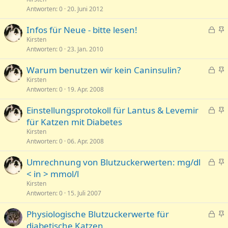
r
n
p
e
Antworten
0
20. Juni 2012
t
n
e
p
t
G
Infos für Neue - bitte lesen!
r
i
e
n
Kirsten
r
n
Antworten
0
23. Jan. 2010
s
g
t
n
p
e
t
G
Warum benutzen wir kein Caninsulin?
e
p
e
n
Kirsten
r
i
Antworten
0
19. Apr. 2008
s
g
r
n
p
e
t
n
G
Einstellungsprotokoll für Lantus & Levemir
e
p
t
e
n
für Katzen mit Diabetes
r
i
s
g
Kirsten
r
n
p
e
Antworten
0
06. Apr. 2008
t
n
e
p
t
G
Umrechnung von Blutzuckerwerten: mg/dl
r
i
e
n
< in > mmol/l
r
n
s
g
t
n
Kirsten
p
e
Antworten
0
15. Juli 2007
t
e
p
G
Physiologische Blutzuckerwerte für
r
i
e
n
diabetische Katzen
r
n