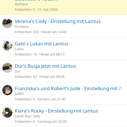
s
g
t
n
Barbara
p
e
Antworten
0
23. Apr. 2006
t
e
p
Verena's Cody - Einstellung mit Lantus
r
i
Kristiana
r
n
Antworten
383
Heute um 14:40
t
n
t
Gabi´s Lukas mit Lantus
Lukas
Antworten
1K
Heute um 08:57
Dor's Busja jetzt mit Lantus
Dor
Antworten
43
Heute um 08:45
Franziska's und Robert's Jude - Einstellung mit ?
Judith
Antworten
0
Gestern um 21:45
Klara's Rocky - Einstellung mit Lantus
Sarah feat. Sally
Antworten
8
Samstag um 22:45